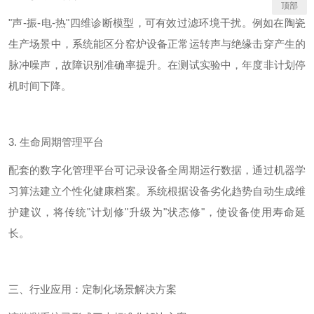
顶部
"
声
-
振
-
电
-
热
"
四维诊断模型，可有效过滤环境干扰。例如在陶瓷
生产场景中，系统能区分窑炉设备正常运转声与绝缘击穿产生的
脉冲噪声，故障识别准确率
提升
。
在测试实验中
，年度非计划停
机时间
下
降。
3.
生命周期管理平台
配套的数字化管理平台可记录设备全周期运行数据，通过机器学
习算法建立个性化健康档案。系统根据设备劣化趋势自动生成维
护建议，将传统
"
计划修
"
升级为
"
状态修
"
，使设备使用寿命延
长。
三、行业应用：定制化场景解决方案