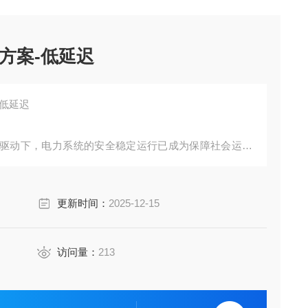
方案-低延迟
-低延迟
驱动下，电力系统的安全稳定运行已成为保障社会运转
口物流枢纽，从商业建筑到城镇能源动脉，一套高效可
维模式。本文将深入解析新一代智能监测技术如何通过
更新时间：
2025-12-15
复杂电力场景构建安全屏障。
访问量：
213