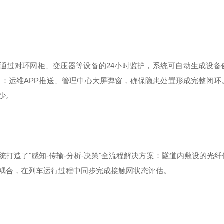
通过对环网柜、变压器等设备的
24
小时监护，系统可自动生成设备
制：运维
APP
推送、管理中心大屏弹窗，确保隐患处置形成完整闭环
少。
统打造了
"
感知
-
传输
-
分析
-
决策
"
全流程解决方案：隧道内敷设的光纤
耦合，在列车运行过程中同步完成接触网状态评估。