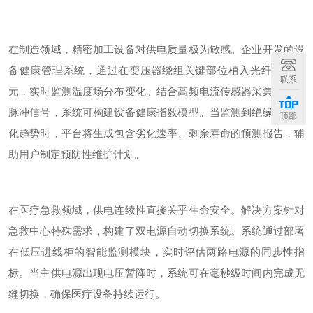
在制造领域，精密加工设备对供电质量极为敏感。企业开发的设
备健康管理系统，通过在变压器绕组关键部位植入光纤测温单
联系
元，实时监测温度场分布变化。结合高频电流传感器采集的放电
脉冲信号，系统可构建设备健康指数模型。当监测到绝缘性能劣
顶部
化趋势时，平台将生成包含劣化速率、剩余寿命的预测报告，辅
助用户制定预防性维护计划。
在医疗急救领域，供电连续性直接关乎生命安全。解决方案针对
急救中心特殊需求，构建了双电源自动切换系统。系统通过部署
在低压进线柜的智能监测模块，实时评估两路电源的同步性指
标。当主供电源出现电压暂降时，系统可在毫秒级时间内完成无
缝切换，确保医疗设备持续运行。