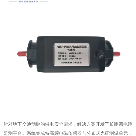
针对地下交通动脉的供电安全需求，解决方案开发了长距离电缆
监测平台。系统集成特高频电磁传感器与分布式光纤测温单元，