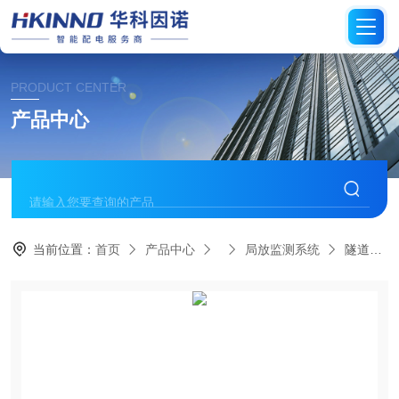
PRODUCT CENTER
产品中心
当前位置：
首页
产品中心
局放监测系统
隧道电缆局放监测设备-实时响应