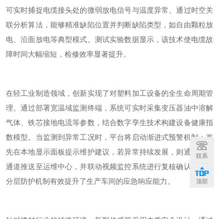
可实时捕捉电缆接头处的微弱放电信号与温度异常。通过时空关
联分析算法，能够精准缺陷位置并判断缺陷类型，如自由颗粒放
电、沿面放电等典型模式。
测试实验
数据显示，该技术使电缆故
障时间大幅缩短，检修效率显著提升。
在轻工业制造领域，创新实现了对塑料加工设备的全生命周期管
理。通过部署宽温域监测终端，系统可实时采集变压器油中溶解
气体、铁芯接地电流等参数，结合数字孪生技术构建设备健康指
数模型。当监测到异常工况时，平台将启动渐进式预警机制：首
先在本地显示面板提示维护建议，若异常持续发展，则通过物联
联系
通道推送至运维中心，并联动视频监控系统进行复核确认。这种
分层防护机制有效提升了生产车间的应急响应能力。
顶部