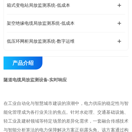
箱式变电站局放监测系统-低成本
架空绝缘电缆局放监测系统-低成本
低压环网柜局放监测系统-数字运维
产品介绍
隧道电缆局放监测设备-实时响应
在工业自动化与智慧城市建设的浪潮中，电力供应的稳定性与智
能化管理成为各行业关注的焦点。针对水处理、交通基础设施、
轻工业及建材领域等特定场景的差异化需求，一套融合传感技术
与智能分析算法的电力保障解决方案正崭露头角。该方案通过构