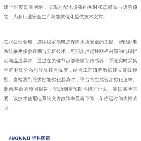
建全维度监测网络，实现对配电设备的实时状态感知与隐患预
警，为多行业安全生产与能效优化提供技术支撑。
在水处理领域，连续稳定供电是保障水质安全的关键。智能配电
系统采用多参数耦合分析技术，可同步捕捉环网柜内部的电磁扰
动与温度异常。通过在关键节点部署微型传感器，系统实时采集
空间电场分布与导体接点温度，结合工艺流程数据建立能效模
型。当检测到绝缘性能劣化趋势时，平台将生成包含劣化速率、
剩余寿命的预测报告，辅助制定预防性维护计划。
测试实验
表
明，该技术使配电系统突发故障率显著下降，年停运时间大幅减
少。