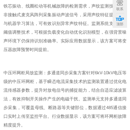
铁芯振动、线圈松动等机械故障的检测需求，声纹监测技术通过
联系
非接触式麦克风阵列采集振动声波信号，采用声纹特征提取技术
与机器学习算法，可有效识别异常声纹特征。监测系统支持动态
顶部
阈值调整技术，可根据负载变化自动优化识别模型，在强背景噪
声环境下仍保持识别准确率。实际应用数据显示，该方案可将变
压器故障预警时间提前。
中压环网柜局放监测：多通道同步采集方案针对
6kV-10kV
电压等
级的中压环网柜，基于瞬态电流采集技术的监测装置通过优化电
流传感器参数，提升对放电信号的捕捉能力，结合自适应滤波算
法，有效抑制开关操作产生的电磁干扰。监测单元支持多通道同
步采集，可覆盖母线、断路器等关键部位，数据通过
485
通信接
口实时上传至监控平台。行业数据显示，该方案可将环网柜故障
精度提升。