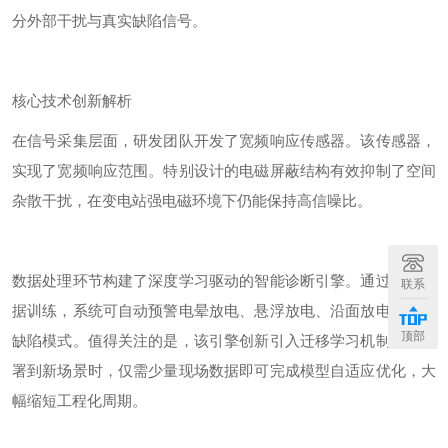
分外部干扰与真实缺陷信号。
核心技术创新解析
在信号采集层面，研发团队开发了宽频响应传感器。该
传感器
，
实现了宽频响应范围。特别设计的电磁屏蔽结构有效抑制了空间
杂散干扰，在变电站强电磁环境下仍能保持高信噪比。
数据处理环节构建了深度学习驱动的智能诊断引擎。通过历史数
联系
据训练，系统可自动
预警
电晕放电、悬浮放电、沿面放电等典型
顶部
缺陷模式。值得关注的是，该引擎创新引入迁移学习机制，当部
署到新场景时，仅需少量现场数据即可完成模型自适应优化，大
幅缩短工程化周期。