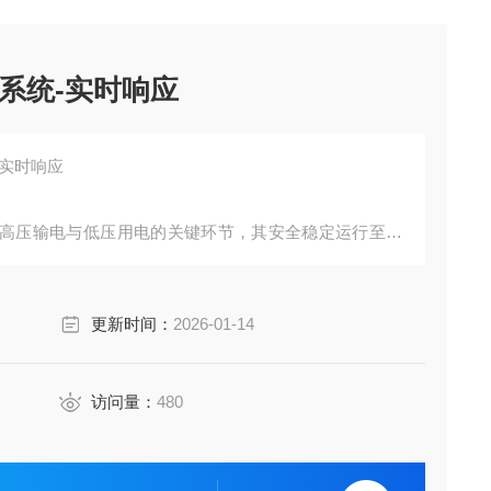
系统-实时响应
-实时响应
高压输电与低压用电的关键环节，其安全稳定运行至关
柜等设备，作为中压配电系统的核心组成部分，一旦发
工业生产、商业运营以及居民生活。为了提升中压配电
更新时间：
2026-01-14
套创新的智能配电监测方案，为中压配电系统的稳定运
访问量：
480