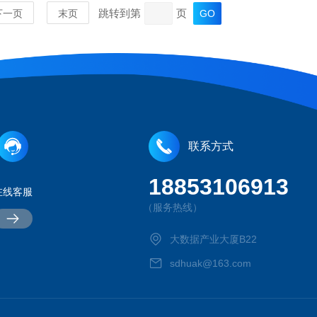
跳转到第
页
下一页
末页
联系方式
18853106913
在线客服
MORE
（服务热线）
大数据产业大厦B22
sdhuak@163.com