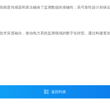
高精度传感器和算法确保了监测数据的准确性；高可靠性设计则保
技术深度融合，推动电力系统监测领域的数字化转型。通过构建更
返回列表