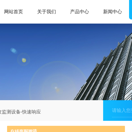
网站首页
关于我们
产品中心
新闻中心
纹监测设备-快速响应