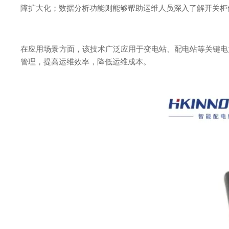
障扩大化；数据分析功能则能够帮助运维人员深入了解开关柜
在应用场景方面，该技术广泛应用于变电站、配电站等关键电
管理，提高运维效率，降低运维成本。