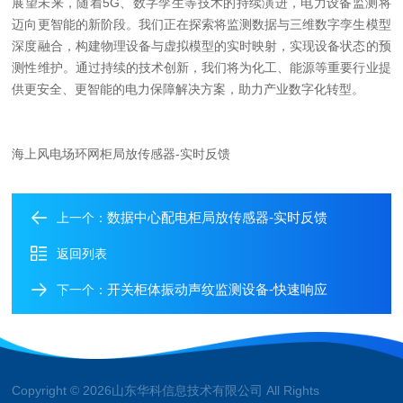
展望未来，随着
5G
、数字孪生等技术的持续演进，电力设备监测将
迈向更智能的新阶段。我们正在探索将监测数据与三维数字孪生模型
深度融合，构建物理设备与虚拟模型的实时映射，实现设备状态的预
测性维护。通过持续的技术创新，我们将为化工、能源等重要行业提
供更安全、更智能的电力保障解决方案，助力产业数字化转型。
海上风电场环网柜局放传感器-实时反馈
数据中心配电柜局放传感器-实时反馈
上一个：
返回列表
开关柜体振动声纹监测设备-快速响应
下一个：
Copyright © 2026山东华科信息技术有限公司 All Rights