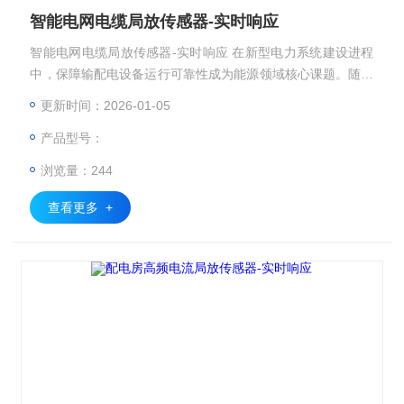
智能电网电缆局放传感器-实时响应
智能电网电缆局放传感器-实时响应 在新型电力系统建设进程
中，保障输配电设备运行可靠性成为能源领域核心课题。随着
分布式能源接入比例提升和用电负荷特性变化，传统周期性巡
更新时间：2026-01-05
检模式已难以满足现代电网运维需求。本文将介绍一套基于多
产品型号：
源数据融合的智能诊断体系，通过构建设备-边缘-云端的协同
感知网络，实现电力装备绝缘状态的实时评估与预测性维护。
浏览量：244
查看更多 +