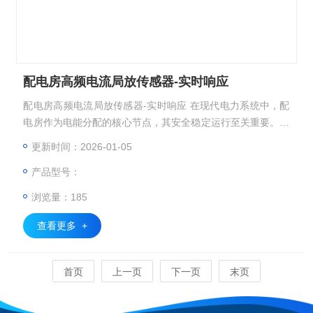
配电房高频电流局放传感器-实时响应
配电房高频电流局放传感器-实时响应 在现代电力系统中，配
电房作为电能分配的核心节点，其安全稳定运行至关重要。然
而，配电房内部环境复杂，高压电缆及设备在长期运行过程
更新时间：2026-01-05
中，易受到多种因素的影响，导致绝缘性能下降，甚至引发故
产品型号：
障。为了确保配电房的安全运行，提升供电可靠性，一套综合
监测解决方案显得尤为重要。
浏览量：185
查看更多 +
首页
上一页
下一页
末页