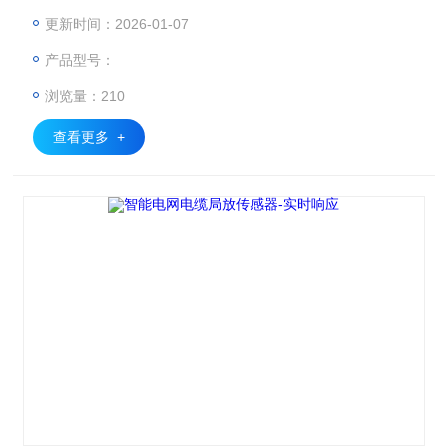
展的核心要素。随着电网规模扩大和设备老化问题日益凸显，
更新时间：2026-01-07
传统的人工巡检模式已难以满足现代化电力系统对实时性、精
产品型号：
准性的需求。为此，本文将介绍一套融合多维度感知技术的智
能监测解决方案，通过创新型传感器阵列与数据分析平台，为
浏览量：210
电力设备构建全生命周期健康管理体系。
查看更多 +