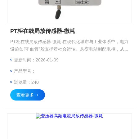
PT柜在线局放传感器-微耗
PT柜在线局放传感器-微耗 在现代化城市与工业体系中，电力
设施如同“血管”般支撑着社会运转。从变电站到配电柜，从ID
C机房到轨道交通，电力设备的稳定运行直接关系到生产生活
更新时间：2026-01-09
的连续性。然而，高压设备在长期运行中可能面临绝缘老化、
产品型号：
局部放电等潜在风险，这些隐患如同“隐形杀手”，若未能及时
察觉，可能引发设备故障甚至安全事故。针对这一需求，电力
浏览量：240
设施智能监测解决方案应运而生，通过物联网、传感器技术与
智能诊
查看更多 +