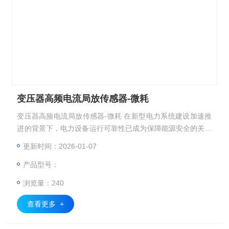
变压器高频电流局放传感器-微耗
变压器高频电流局放传感器-微耗 在新型电力系统建设加速推
进的背景下，电力设备运行可靠性已成为保障能源安全的关键
环节。作为电网枢纽的变压器及其附属电缆系统，其绝缘状态
更新时间：2026-01-07
的实时监测与智能诊断技术正经历着革命性突破。本文将深入
产品型号：
解析一项融合多模态感知与智能分析的电力装备健康管理方
案，揭示其如何构建起设备运维的“数字孪生“体系。
浏览量：240
查看更多 +