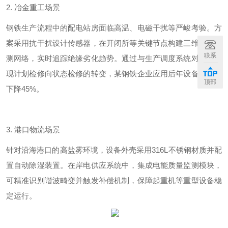
2.
冶金重工场景
钢铁生产流程中的配电站房面临高温、电磁干扰等严峻考验。方
案采用抗干扰设计传感器，在开闭所等关键节点构建三维电场监
联系
测网络，实时追踪绝缘劣化趋势。通过与生产调度系统对接，实
现计划检修向状态检修的转变，某钢铁企业应用后年设备故障率
顶部
下降
45%
。
3.
港口物流场景
针对沿海港口的高盐雾环境，设备外壳采用
316L
不锈钢材质并配
置自动除湿装置。在岸电供应系统中，集成电能质量监测模块，
可精准识别谐波畸变并触发补偿机制，保障起重机等重型设备稳
定运行。