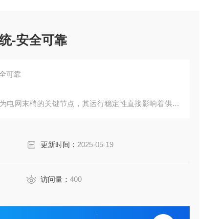
统-安全可靠
安全可靠
为电网末梢的关键节点，其运行稳定性直接影响着供电
人工巡检，存在监测盲区多、响应滞后等问题。为破解
逐步落地，通过多维度数据融合与智能分析，为配电房
更新时间：
2025-05-19
访问量：
400