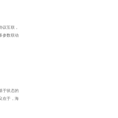
协议互联，
多参数联动
基于状态的
义在于，海