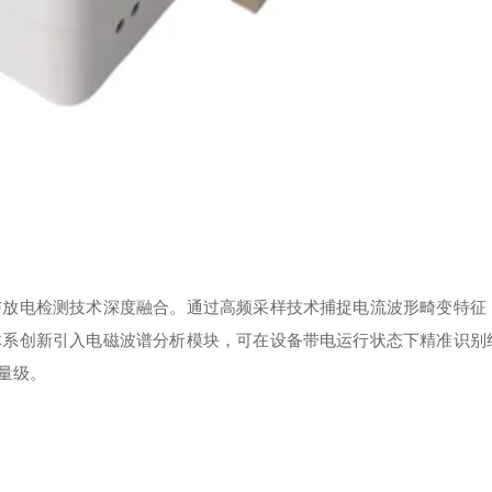
与放电检测技术深度融合。通过高频采样技术捕捉电流波形畸变特征
体系创新引入电磁波谱分析模块，可在设备带电运行状态下精准识别
量级。