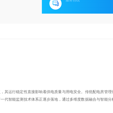
服务热线
点，其运行稳定性直接影响着供电质量与用电安全。传统配电房管理
新一代智能监测技术体系正逐步落地，通过多维度数据融合与智能分