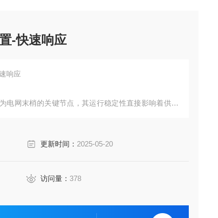
置-快速响应
快速响应
为电网末梢的关键节点，其运行稳定性直接影响着供电
人工巡检，存在监测盲区多、响应滞后等问题。为破解
逐步落地，通过多维度数据融合与智能分析，为配电房
更新时间：
2025-05-20
访问量：
378