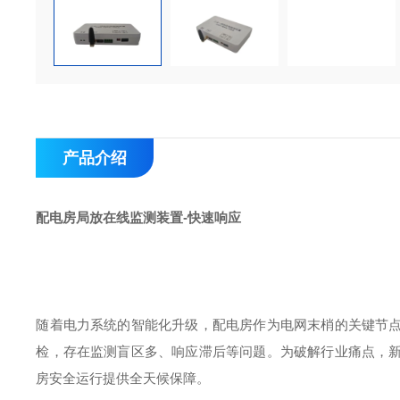
产品介绍
配电房局放在线监测装置-快速响应
随着电力系统的智能化升级，配电房作为电网末梢的关键节
检，存在监测盲区多、响应滞后等问题。为破解行业痛点，
房安全运行提供全天候保障。