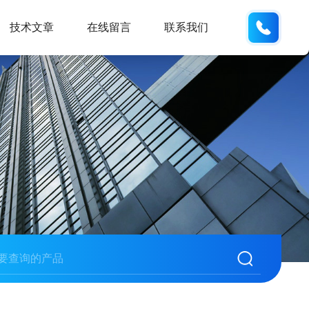
188531
技术文章
在线留言
联系我们