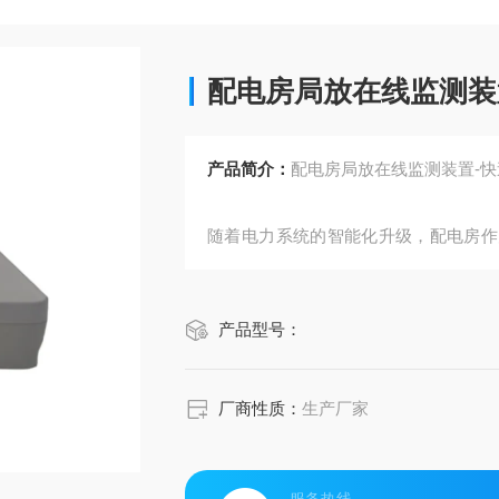
配电房局放在线监测装
产品简介：
配电房局放在线监测装置-
随着电力系统的智能化升级，配电房作
质量与用电安全。传统配电房管理依赖
行业痛点，新一代智能监测技术体系正
产品型号：
安全运行提供全天候保障。
厂商性质：
生产厂家