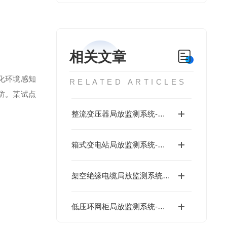
相关文章
化环境感知
RELATED ARTICLES
防。某试点
整流变压器局放监测系统-低成本
箱式变电站局放监测系统-低成本
架空绝缘电缆局放监测系统-低成本
低压环网柜局放监测系统-数字运维