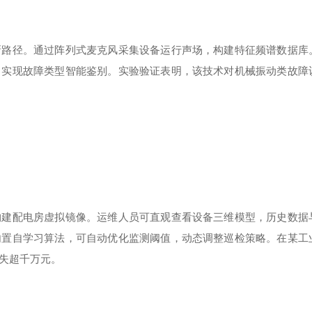
新路径。通过阵列式麦克风采集设备运行声场，构建特征频谱数据库
，实现故障类型智能鉴别。实验验证表明，该技术对机械振动类故障
构建配电房虚拟镜像。运维人员可直观查看设备三维模型，历史数据
内置自学习算法，可自动优化监测阈值，动态调整巡检策略。在某工
失超千万元。