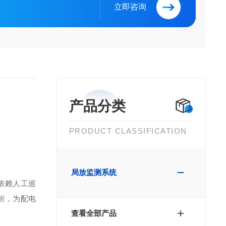
立即咨询
产品分类
PRODUCT CLASSIFICATION
局放监测系统
依赖人工巡
析，为配电
查看全部产品