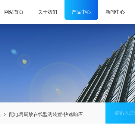
网站首页
关于我们
产品中心
新闻中心
统
配电房局放在线监测装置-快速响应