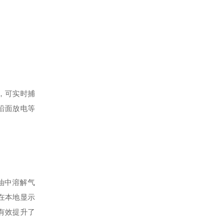
，可实时捕
沿面放电等
油中溶解气
在本地显示
有效提升了