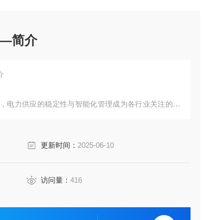
—简介
介
，电力供应的稳定性与智能化管理成为各行业关注的焦
业及建材领域等特定场景的差异化需求，一套融合优良
决方案正崭露头角。该方案通过构建全维度监测网络，
更新时间：
2025-06-10
预警，为多行业安全生产与能效优化提供技术支撑。
访问量：
416